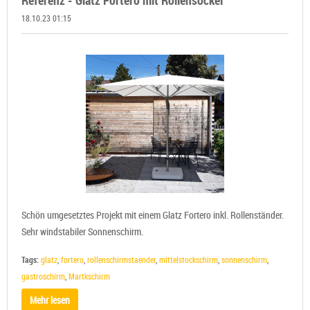
Referenz - Glatz Fortero mit Rollensockel
18.10.23 01:15
Schön umgesetztes Projekt mit einem Glatz Fortero inkl. Rollenständer.
Sehr windstabiler Sonnenschirm.
Tags:
glatz
,
fortero
,
rollenschirmstaender
,
mittelstockschirm
,
sonnenschirm
,
gastroschirm
,
Martkschirm
Mehr lesen