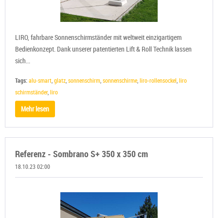
LIRO, fahrbare Sonnenschirmständer mit weltweit einzigartigem
Bedienkonzept. Dank unserer patentierten Lift & Roll Technik lassen
sich...
Tags:
alu-smart
,
glatz
,
sonnenschirm
,
sonnenschirme
,
liro-rollensockel
,
liro
schirmständer
,
liro
Mehr lesen
Referenz - Sombrano S+ 350 x 350 cm
18.10.23 02:00