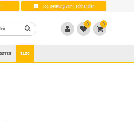
²
Top Beratung vom Fachhändler
Anrufen unter: + 49 (0)821 / 999 764 00
0
0
OSTEN
BLOG
d