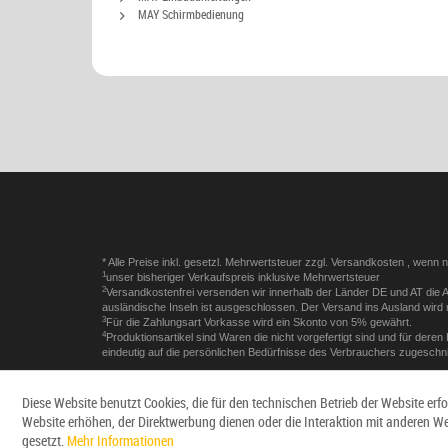
MAY Schirmbedienung
* Alle Preise inkl. gesetzl. Mehrwertsteuer zzgl.
Versandkosten
, wenn n
1
unser bisheriger Verkaufspreis inklusive Mehrwertsteuer
2
Versandkostenfrei versenden wir innerhalb der Länder DE und AT die Ar
ausländische Inseln ist ausgeschlossen. Der Versand ins Ausland wird 
3
Für die Zahlungsart Vorkasse wird ein Skonto von 5% gewährt.
4
Produktionsartikel sind Waren die nicht vorgefertigt sind und für der
eindeutig auf die persönlichen Bedürfnisse des Verbrauchers zugeschni
Diese Website benutzt Cookies, die für den technischen Betrieb der Website erf
Website erhöhen, der Direktwerbung dienen oder die Interaktion mit anderen W
gesetzt.
Mehr Informationen