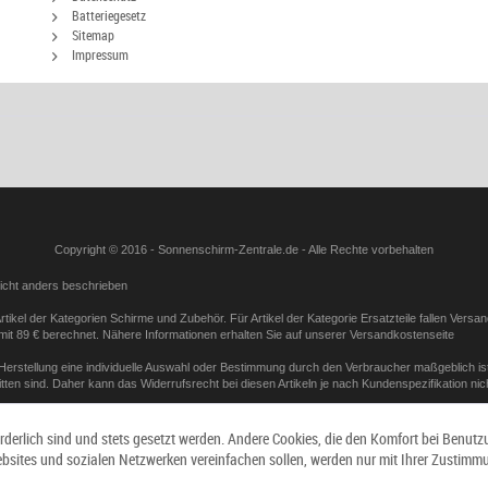
Batteriegesetz
Sitemap
Impressum
Copyright © 2016 - Sonnenschirm-Zentrale.de - Alle Rechte vorbehalten
icht anders beschrieben
tikel der Kategorien Schirme und Zubehör. Für Artikel der Kategorie Ersatzteile fallen Vers
mit 89 € berechnet. Nähere Informationen erhalten Sie auf unserer
Versandkostenseite
en Herstellung eine individuelle Auswahl oder Bestimmung durch den Verbraucher maßgeblich is
tten sind. Daher kann das Widerrufsrecht bei diesen Artikeln je nach Kundenspezifikation n
orderlich sind und stets gesetzt werden. Andere Cookies, die den Komfort bei Benutz
ebsites und sozialen Netzwerken vereinfachen sollen, werden nur mit Ihrer Zustimm