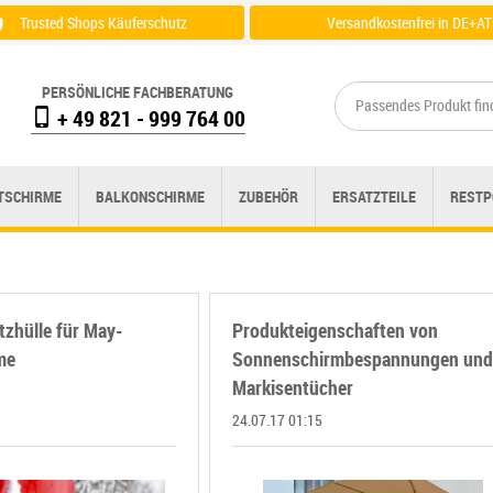
Trusted Shops Käuferschutz
Versandkostenfrei in DE+AT
Zertifikat einsehen
Zu der Versandübersicht
PERSÖNLICHE FACHBERATUNG
+ 49 821 - 999 764 00
TSCHIRME
BALKONSCHIRME
ZUBEHÖR
ERSATZTEILE
RESTP
tzhülle für May-
Produkteigenschaften von
me
Sonnenschirmbespannungen un
Markisentücher
24.07.17 01:15