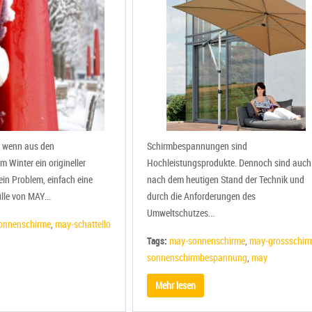
l, wenn aus den
Schirmbespannungen sind
 Winter ein origineller
Hochleistungsprodukte. Dennoch sind auch
ein Problem, einfach eine
nach dem heutigen Stand der Technik und
lle von MAY...
durch die Anforderungen des
Umweltschutzes...
onnenschirme
,
may-schattello
Tags:
may-sonnenschirme
,
may-grossschir
sonnenschirmbespannung
,
may
Mehr lesen