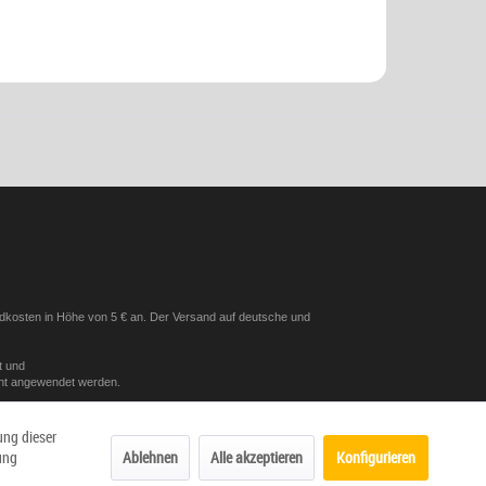
andkosten in Höhe von 5 € an. Der Versand auf deutsche und
t und
icht angewendet werden.
ung dieser
Ablehnen
Alle akzeptieren
Konfigurieren
ung