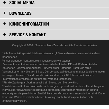
SOCIAL MEDIA
DOWNLOADS
KUNDENINFORMATION
SERVICE & KONTAKT
Copyright © 2016 - Sonnenschirm-Zentrale.de - Alle Rechte vorbehalten
* Alle Preise inkl. gesetzl. Mehrwertsteuer zzgl.
Versandkosten
, wenn nicht anders
beschrieben
1
unser bisheriger Verkaufspreis inklusive Mehrwertsteuer
2
Versandkostenfrei versenden wir innerhalb der Länder DE und AT die Artikel der
Kategorien Schirme und Zubehör. Für Artikel der Kategorie Ersatzteile fallen
Versandkosten in Höhe von 5 € an. Der Versand auf deutsche und ausländische Inseln
ist ausgeschlossen. Der Versand ins Ausland wird mit 89 € berechnet. Nähere
Informationen erhalten Sie auf unserer
Versandkostenseite
3
Für die Zahlungsart Vorkasse wird ein Skonto von 5% gewährt.
4
Produktionsartikel sind Waren die nicht vorgefertigt sind und für deren Herstellung eine
individuelle Auswahl oder Bestimmung durch den Verbraucher maßgeblich ist und
eindeutig auf die persönlichen Bedürfnisse des Verbrauchers zugeschnitten sind. Daher
kann das Widerrufsrecht bei diesen Artikeln je nach Kundenspezifikation nicht
angewendet werden.