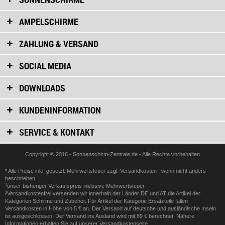
AMPELSCHIRME
ZAHLUNG & VERSAND
SOCIAL MEDIA
DOWNLOADS
KUNDENINFORMATION
SERVICE & KONTAKT
Copyright © 2016 - Sonnenschirm-Zentrale.de - Alle Rechte vorbehalten
* Alle Preise inkl. gesetzl. Mehrwertsteuer zzgl.
Versandkosten
, wenn nicht anders
beschrieben
1
unser bisheriger Verkaufspreis inklusive Mehrwertsteuer
2
Versandkostenfrei versenden wir innerhalb der Länder DE und AT die Artikel der
Kategorien Schirme und Zubehör. Für Artikel der Kategorie Ersatzteile fallen
Versandkosten in Höhe von 5 € an. Der Versand auf deutsche und ausländische Inseln
ist ausgeschlossen. Der Versand ins Ausland wird mit 89 € berechnet. Nähere
Informationen erhalten Sie auf unserer
Versandkostenseite