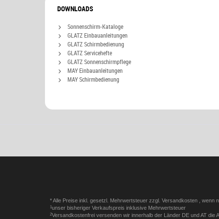
DOWNLOADS
Sonnenschirm-Kataloge
GLATZ Einbauanleitungen
GLATZ Schirmbedienung
GLATZ Servicehefte
GLATZ Sonnenschirmpflege
MAY Einbauanleitungen
MAY Schirmbedienung
* Alle Preise inkl. gesetzl. Mehrwertsteuer zzgl.
Versandkosten
, wenn n
1
unser bisheriger Verkaufspreis inklusive Mehrwertsteuer
2
Versandkostenfrei versenden wir innerhalb der Länder DE und AT die Ar