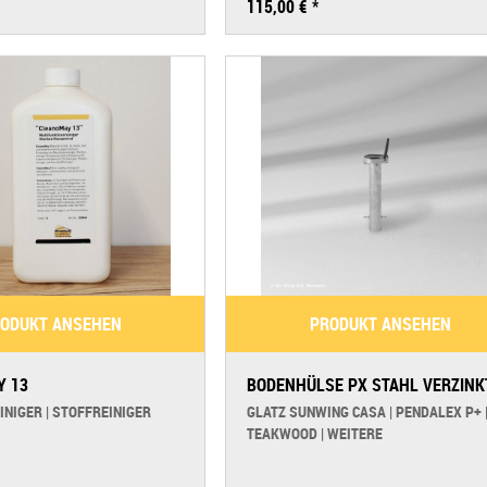
Mezzo
115,00 € *
Palazzo 
Palazzo
Pendale
Pendale
Piazza
Piazzin
Polaris
Sirius
Smart (
ODUKT ANSEHEN
PRODUKT ANSEHEN
Sombra
Sombra
Y 13
BODENHÜLSE PX STAHL VERZINK
Sunwin
NIGER | STOFFREINIGER
GLATZ SUNWING CASA | PENDALEX P+ 
Sunwin
TEAKWOOD | WEITERE
Teakwo
Twist (