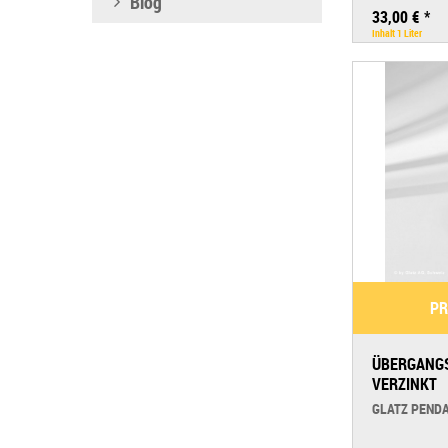
Blog
33,00 € *
Inhalt
1 Liter
PR
ÜBERGANGS
VERZINKT
GLATZ PEND