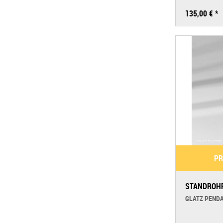
135,00 € *
PR
STANDROHR
GLATZ PEND