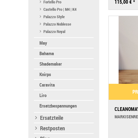
115,00 € *
Fortello Pro
Castello Pro | M4 | K4
Palazzo Style
Palazzo Noblesse
Palazzo Royal
May
Bahama
Shademaker
Knirps
Caravita
PR
Liro
Ersatzbespannungen
CLEANOMA
MARKISENREI
Ersatzteile
Restposten