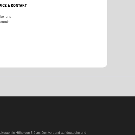
VICE & KONTAKT
ber uns
ontakt
andkosten in Höhe von 5 € an. Der Versand auf deutsche und