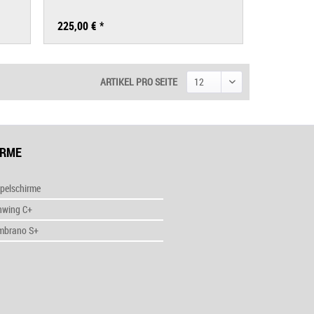
225,00 € *
ARTIKEL PRO SEITE
IRME
pelschirme
nwing C+
mbrano S+