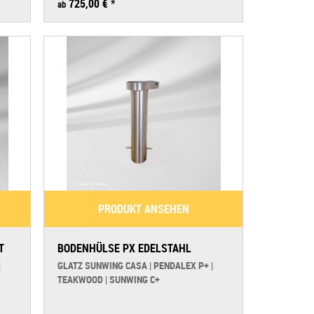
725,00 € *
ab
Style (bis 2021)
 Style (ab 2022)
Palazzo Noblesse (bis 2021)
Palazzo Noblesse (ab 2022)
x P+
x V+
o
ab 2024)
PRODUKT ANSEHEN
no
no S+
T
BODENHÜLSE PX EDELSTAHL
g C+
|
GLATZ SUNWING CASA | PENDALEX P+ |
g Casa
TEAKWOOD | SUNWING C+
od
ab 2023)