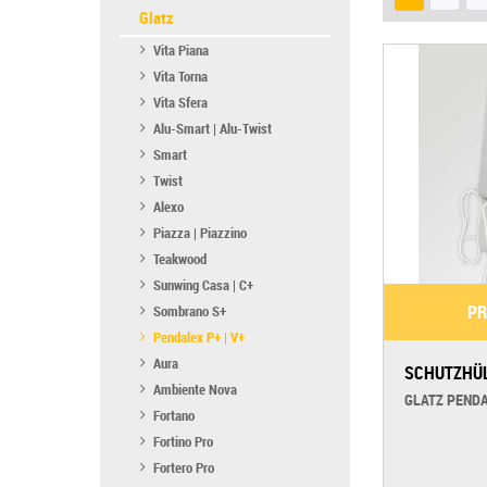
rund
SZ-Akt
Glatz
Vita Piana
Vita Torna
Vita Sfera
Alu-Smart | Alu-Twist
Smart
Twist
Alexo
Piazza | Piazzino
Teakwood
Sunwing Casa | C+
PR
Sombrano S+
Pendalex P+ | V+
Aura
SCHUTZHÜ
Ambiente Nova
GLATZ PEND
Fortano
Fortino Pro
Fortero Pro