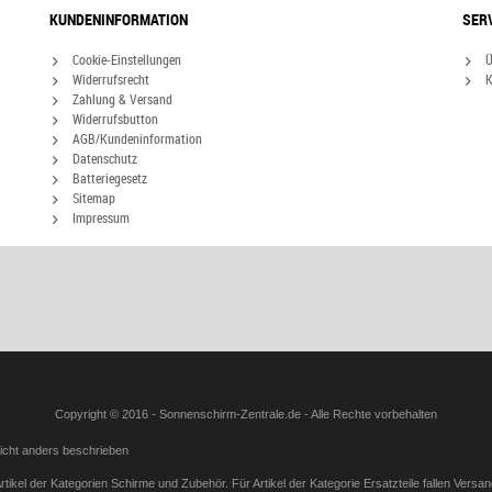
KUNDENINFORMATION
SER
Cookie-Einstellungen
Ü
Widerrufsrecht
K
Zahlung & Versand
Widerrufsbutton
AGB/Kundeninformation
Datenschutz
Batteriegesetz
Sitemap
Impressum
Copyright © 2016 - Sonnenschirm-Zentrale.de - Alle Rechte vorbehalten
icht anders beschrieben
tikel der Kategorien Schirme und Zubehör. Für Artikel der Kategorie Ersatzteile fallen Vers