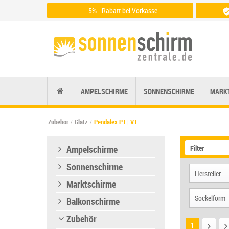
5% - Rabatt bei Vorkasse
Zu den Zahlungsarten
AMPELSCHIRME
SONNENSCHIRME
MARK
Zubehör
Glatz
Pendalex P+ | V+
Ampelschirme
Filter
Sonnenschirme
Hersteller
Marktschirme
Glatz
Sockelform
Balkonschirme
May
Zubehör
quadra
Suncom
1