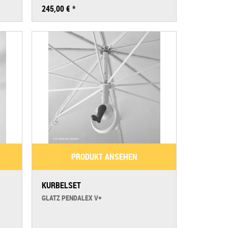
245,00 € *
rna
ra
ana
PRODUKT ANSEHEN
KURBELSET
GLATZ PENDALEX V+