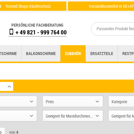
Trusted Shops Käuferschutz
Versandkostenfrei in DE+AT
Zertifikat einsehen
Zu der Versandübersicht
PERSÖNLICHE FACHBERATUNG
+ 49 821 - 999 764 00
TSCHIRME
BALKONSCHIRME
ZUBEHÖR
ERSATZTEILE
RESTP
Preis
Kategorie
Schutzh
Geeignet für Mastdurchmesser
Geeignet für 
von
33,00 €
bis
1785,00 €
Ersatzb
tisch
Ø 48 mm
Alle Mod
fort by Glatz
Sockel
von
4