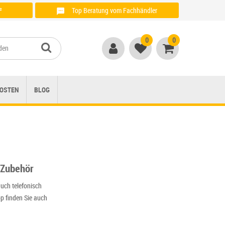
²
Top Beratung vom Fachhändler
Anrufen unter: + 49 (0)821 / 999 764 00
0
0
OSTEN
BLOG
-Zubehör
auch telefonisch
p finden Sie auch