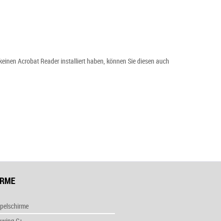
keinen Acrobat Reader installiert haben, können Sie diesen auch
IRME
pelschirme
nwing C+