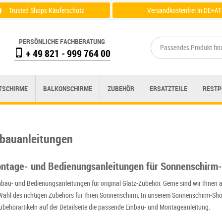
Trusted Shops Käuferschutz
Versandkostenfrei in DE+AT
Zertifikat einsehen
Zu der Versandübersicht
PERSÖNLICHE FACHBERATUNG
+ 49 821 - 999 764 00
TSCHIRME
BALKONSCHIRME
ZUBEHÖR
ERSATZTEILE
RESTP
bauanleitungen
ontage- und Bedienungsanleitungen für Sonnenschirm
inbau- und Bedienungsanleitungen für original Glatz-Zubehör. Gerne sind wir Ihnen 
r Wahl des richtigen Zubehörs für Ihren Sonnenschirm. In unserem Sonnenschirm-Sho
ubehörartikeln auf der Detailseite die passende Einbau- und Montageanleitung.