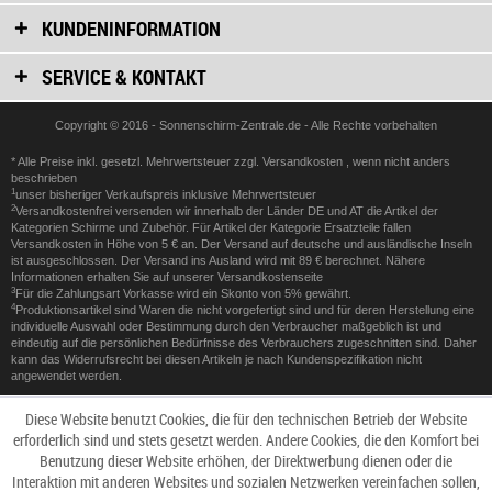
KUNDENINFORMATION
SERVICE & KONTAKT
Copyright © 2016 - Sonnenschirm-Zentrale.de - Alle Rechte vorbehalten
* Alle Preise inkl. gesetzl. Mehrwertsteuer zzgl.
Versandkosten
, wenn nicht anders
beschrieben
1
unser bisheriger Verkaufspreis inklusive Mehrwertsteuer
2
Versandkostenfrei versenden wir innerhalb der Länder DE und AT die Artikel der
Kategorien Schirme und Zubehör. Für Artikel der Kategorie Ersatzteile fallen
Versandkosten in Höhe von 5 € an. Der Versand auf deutsche und ausländische Inseln
ist ausgeschlossen. Der Versand ins Ausland wird mit 89 € berechnet. Nähere
Informationen erhalten Sie auf unserer
Versandkostenseite
3
Für die Zahlungsart Vorkasse wird ein Skonto von 5% gewährt.
4
Produktionsartikel sind Waren die nicht vorgefertigt sind und für deren Herstellung eine
individuelle Auswahl oder Bestimmung durch den Verbraucher maßgeblich ist und
eindeutig auf die persönlichen Bedürfnisse des Verbrauchers zugeschnitten sind. Daher
kann das Widerrufsrecht bei diesen Artikeln je nach Kundenspezifikation nicht
angewendet werden.
Diese Website benutzt Cookies, die für den technischen Betrieb der Website
erforderlich sind und stets gesetzt werden. Andere Cookies, die den Komfort bei
Benutzung dieser Website erhöhen, der Direktwerbung dienen oder die
Interaktion mit anderen Websites und sozialen Netzwerken vereinfachen sollen,