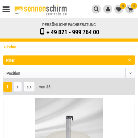
0
0
PERSÖNLICHE FACHBERATUNG
+ 49 821 - 999 764 00
Zubehör
Filter
1
von
35