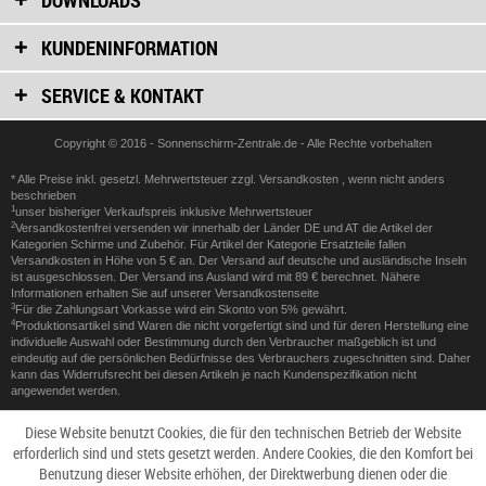
DOWNLOADS
KUNDENINFORMATION
SERVICE & KONTAKT
Copyright © 2016 - Sonnenschirm-Zentrale.de - Alle Rechte vorbehalten
* Alle Preise inkl. gesetzl. Mehrwertsteuer zzgl.
Versandkosten
, wenn nicht anders
beschrieben
1
unser bisheriger Verkaufspreis inklusive Mehrwertsteuer
2
Versandkostenfrei versenden wir innerhalb der Länder DE und AT die Artikel der
Kategorien Schirme und Zubehör. Für Artikel der Kategorie Ersatzteile fallen
Versandkosten in Höhe von 5 € an. Der Versand auf deutsche und ausländische Inseln
ist ausgeschlossen. Der Versand ins Ausland wird mit 89 € berechnet. Nähere
Informationen erhalten Sie auf unserer
Versandkostenseite
3
Für die Zahlungsart Vorkasse wird ein Skonto von 5% gewährt.
4
Produktionsartikel sind Waren die nicht vorgefertigt sind und für deren Herstellung eine
individuelle Auswahl oder Bestimmung durch den Verbraucher maßgeblich ist und
eindeutig auf die persönlichen Bedürfnisse des Verbrauchers zugeschnitten sind. Daher
kann das Widerrufsrecht bei diesen Artikeln je nach Kundenspezifikation nicht
angewendet werden.
Diese Website benutzt Cookies, die für den technischen Betrieb der Website
erforderlich sind und stets gesetzt werden. Andere Cookies, die den Komfort bei
Benutzung dieser Website erhöhen, der Direktwerbung dienen oder die