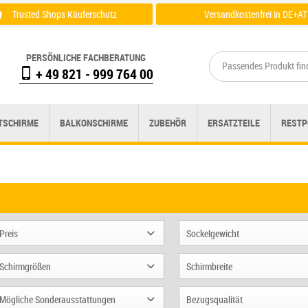
Trusted Shops Käuferschutz
Versandkostenfrei in DE+AT
Zertifikat einsehen
Zu der Versandübersicht
PERSÖNLICHE FACHBERATUNG
+ 49 821 - 999 764 00
TSCHIRME
BALKONSCHIRME
ZUBEHÖR
ERSATZTEILE
RESTP
Preis
Sockelgewicht
150 kg
Schirmgrößen
Schirmbreite
von
625,00 €
bis
4250,00 €
180 kg
Ø 250 cm
200 bis 250 cm
Mögliche Sonderausstattungen
Bezugsqualität