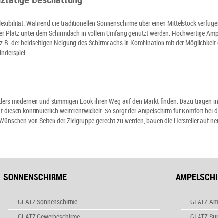
xibilität. Während die traditionellen Sonnenschirme über einen Mittelstock verfüge
er Platz unter dem Schirmdach in vollem Umfang genutzt werden. Hochwertige Ampe
e z.B. der beidseitigen Neigung des Schirmdachs in Kombination mit der Möglichkeit
nderspiel.
rs modernen und stimmigen Look ihren Weg auf den Markt finden. Dazu tragen insbe
diesen kontinuierlich weiterentwickelt. So sorgt der Ampelschirm für Komfort bei d
ünschen von Seiten der Zielgruppe gerecht zu werden, bauen die Hersteller auf ne
SONNENSCHIRME
AMPELSCH
GLATZ Sonnenschirme
GLATZ Am
GLATZ Gewerbeschirme
GLATZ Su