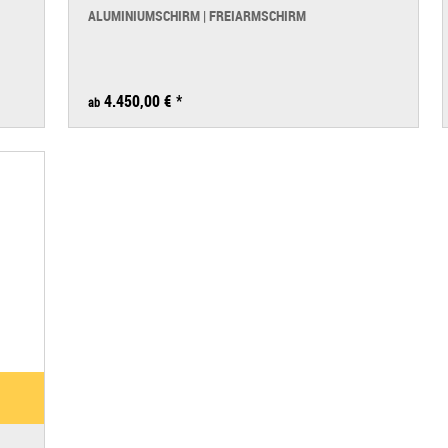
Ø 375 cm
ALUMINIUMSCHIRM | FREIARMSCHIRM
330 x 240 cm
4.450,00 € *
ab