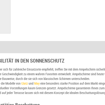
ILITÄT IN DEN SONNENSCHUTZ
 sich für zahlreiche Einsatzorte empfiehlt, treffen Sie mit dem Ampelschirm sicherlic
r Geschwindigkeit zu einem wahren Favoriten entwickelt. Ampelschirme sind heute
hre Bauweise, durch die sie sich von klassischen Schirmen unterscheiden.
 die Modelle von
Glatz
und
May
eine besonders starke Position auf dem Markt einge
iduellen Vorstellungen kaum Grenzen gesetzt. Ampelschirme garantieren Ihnen zum 
 auf jeder Terrasse lassen sich mit diesem Konzept die idealen Beschattungslösung
nztätige Beschattung