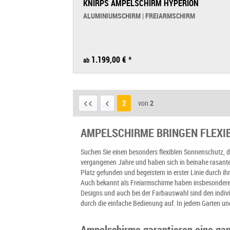
KNIRPS AMPELSCHIRM HYPERION
ALUMINIUMSCHIRM | FREIARMSCHIRM
1.199,00 € *
ab
2
von
2
AMPELSCHIRME BRINGEN FLEXIB
Suchen Sie einen besonders flexiblen Sonnenschutz, der
vergangenen Jahre und haben sich in beinahe rasante
Platz gefunden und begeistern in erster Linie durch i
Auch bekannt als Freiarmschirme haben insbesondere
Designs und auch bei der Farbauswahl sind den indiv
durch die einfache Bedienung auf. In jedem Garten und
Ampelschirme garantieren eine ga