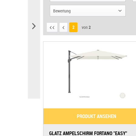
quadratisch
May
Kurbel
Bewertung
rechteckig
Shademaker
oval
& mehr
2
von
2
& mehr
& mehr
& mehr
PRODUKT ANSEHEN
GLATZ AMPELSCHIRM FORTANO "EASY"