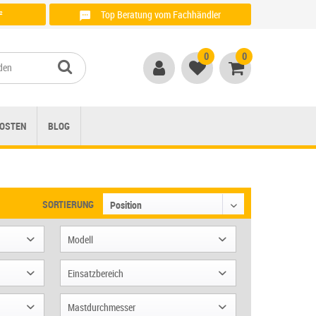
²
Top Beratung vom Fachhändler
Anrufen unter: + 49 (0)821 / 999 764 00
0
0
OSTEN
BLOG
SORTIERUNG
Modell
Sunwing Casa
Einsatzbereich
Dacapo
Terrasse & Garten
Mastdurchmesser
Mezzo