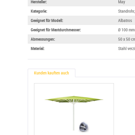
Hersteller:
May
Kategorie:
Standrohr
Geeignet für Modell:
Albatros
Geeignet für Mastdurchmesser:
Ø 100 mm
Abmessungen:
50 x 50 c
Material:
Stahl verz
Kunden kauften auch