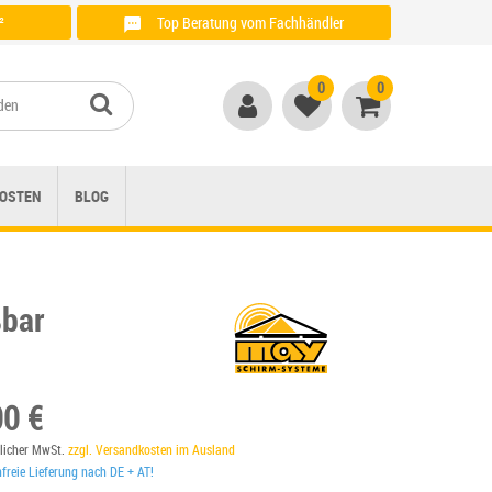
²
Top Beratung vom Fachhändler
Anrufen unter: + 49 (0)821 / 999 764 00
0
0
OSTEN
BLOG
ßbar
00 €
tzlicher MwSt.
zzgl. Versandkosten im Ausland
reie Lieferung nach DE + AT!