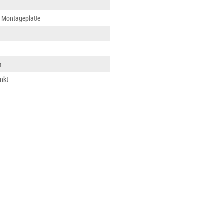
, Montageplatte
m
inkt