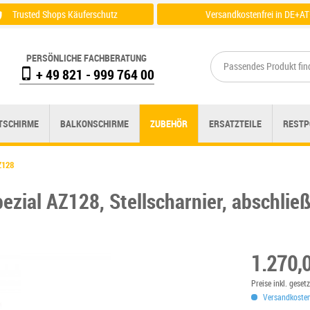
Trusted Shops Käuferschutz
Versandkostenfrei in DE+AT
Zertifikat einsehen
Zu der Versandübersicht
PERSÖNLICHE FACHBERATUNG
+ 49 821 - 999 764 00
TSCHIRME
BALKONSCHIRME
ZUBEHÖR
ERSATZTEILE
RESTP
Z128
zial AZ128, Stellscharnier, abschlie
1.270,
Preise inkl. gese
Versandkostenf