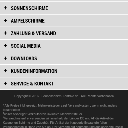
SONNENSCHIRME
AMPELSCHIRME
ZAHLUNG & VERSAND
SOCIAL MEDIA
DOWNLOADS
KUNDENINFORMATION
SERVICE & KONTAKT
Copyright © 2016 - Sonnenschirm-Zentrale.de - Alle Rechte vorbehalten
* Alle Preise inkl. gesetzl. Mehrwertsteuer zzgl.
Versandkosten
, wenn nicht anders
beschrieben
1
unser bisheriger Verkaufspreis inklusive Mehrwertsteuer
2
Versandkostenfrei versenden wir innerhalb der Länder DE und AT die Artikel der
Kategorien Schirme und Zubehör. Für Artikel der Kategorie Ersatzteile fallen
Versandkosten in Höhe von 5 € an. Der Versand auf deutsche und ausländische Inseln