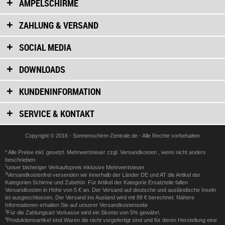
AMPELSCHIRME
ZAHLUNG & VERSAND
SOCIAL MEDIA
DOWNLOADS
KUNDENINFORMATION
SERVICE & KONTAKT
Copyright © 2016 - Sonnenschirm-Zentrale.de - Alle Rechte vorbehalten
* Alle Preise inkl. gesetzl. Mehrwertsteuer zzgl.
Versandkosten
, wenn nicht anders
beschrieben
1
unser bisheriger Verkaufspreis inklusive Mehrwertsteuer
2
Versandkostenfrei versenden wir innerhalb der Länder DE und AT die Artikel der
Kategorien Schirme und Zubehör. Für Artikel der Kategorie Ersatzteile fallen
Versandkosten in Höhe von 5 € an. Der Versand auf deutsche und ausländische Inseln
ist ausgeschlossen. Der Versand ins Ausland wird mit 89 € berechnet. Nähere
Informationen erhalten Sie auf unserer
Versandkostenseite
3
Für die Zahlungsart Vorkasse wird ein Skonto von 5% gewährt.
4
Produktionsartikel sind Waren die nicht vorgefertigt sind und für deren Herstellung eine