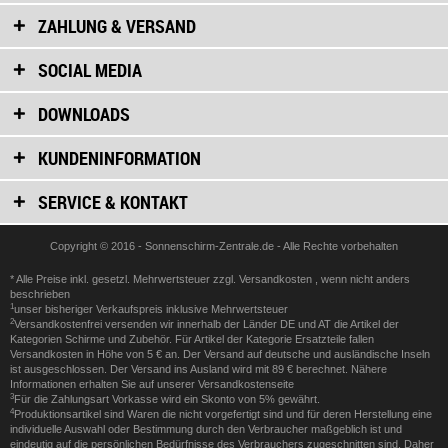
ZAHLUNG & VERSAND
SOCIAL MEDIA
DOWNLOADS
KUNDENINFORMATION
SERVICE & KONTAKT
Copyright © 2016 - Sonnenschirm-Zentrale.de - Alle Rechte vorbehalten
* Alle Preise inkl. gesetzl. Mehrwertsteuer zzgl.
Versandkosten
, wenn nicht anders
beschrieben
1
unser bisheriger Verkaufspreis inklusive Mehrwertsteuer
2
Versandkostenfrei versenden wir innerhalb der Länder DE und AT die Artikel der
Kategorien Schirme und Zubehör. Für Artikel der Kategorie Ersatzteile fallen
Versandkosten in Höhe von 5 € an. Der Versand auf deutsche und ausländische Inseln
ist ausgeschlossen. Der Versand ins Ausland wird mit 89 € berechnet. Nähere
Informationen erhalten Sie auf unserer
Versandkostenseite
3
Für die Zahlungsart Vorkasse wird ein Skonto von 5% gewährt.
4
Produktionsartikel sind Waren die nicht vorgefertigt sind und für deren Herstellung eine
individuelle Auswahl oder Bestimmung durch den Verbraucher maßgeblich ist und
eindeutig auf die persönlichen Bedürfnisse des Verbrauchers zugeschnitten sind. Daher