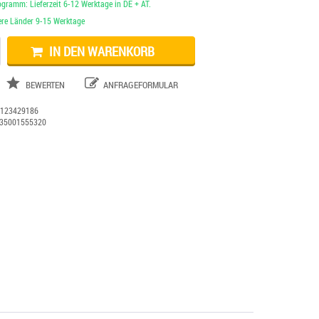
ogramm: Lieferzeit 6-12 Werktage in DE + AT.
dere Länder 9-15 Werktage
IN DEN WARENKORB
BEWERTEN
ANFRAGEFORMULAR
:
123429186
35001555320