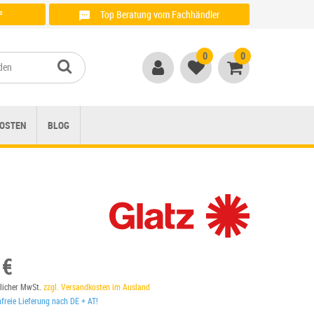
²
Top Beratung vom Fachhändler
Anrufen unter: + 49 (0)821 / 999 764 00
0
0
OSTEN
BLOG
 €
tzlicher MwSt.
zzgl. Versandkosten im Ausland
reie Lieferung nach DE + AT!