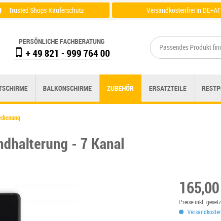
Trusted Shops Käuferschutz
Versandkostenfrei in DE+AT
Zertifikat einsehen
Zu der Versandübersicht
PERSÖNLICHE FACHBERATUNG
+ 49 821 - 999 764 00
TSCHIRME
BALKONSCHIRME
ZUBEHÖR
ERSATZTEILE
RESTP
edienung
ndhalterung - 7 Kanal
165,00
Preise inkl. gese
Versandkostenf