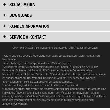
SOCIAL MEDIA
DOWNLOADS
KUNDENINFORMATION
SERVICE & KONTAKT
Copyright © 2016 - Sonnenschirm-Zentrale.de - Alle Rechte vorbehalten
* Alle Preise inkl. gesetzl. Mehrwertsteuer zzgl.
Versandkosten
, wenn nicht anders
beschrieben
1
unser bisheriger Verkaufspreis inklusive Mehrwertsteuer
2
Versandkostenfrei versenden wir innerhalb der Länder DE und AT die Artikel der
Kategorien Schirme und Zubehör. Für Artikel der Kategorie Ersatzteile fallen
Versandkosten in Höhe von 5 € an. Der Versand auf deutsche und ausländische Inseln
ist ausgeschlossen. Der Versand ins Ausland wird mit 89 € berechnet. Nähere
Informationen erhalten Sie auf unserer
Versandkostenseite
3
Für die Zahlungsart Vorkasse wird ein Skonto von 5% gewährt.
4
Produktionsartikel sind Waren die nicht vorgefertigt sind und für deren Herstellung eine
individuelle Auswahl oder Bestimmung durch den Verbraucher maßgeblich ist und
eindeutig auf die persönlichen Bedürfnisse des Verbrauchers zugeschnitten sind. Daher
kann das Widerrufsrecht bei diesen Artikeln je nach Kundenspezifikation nicht
angewendet werden.