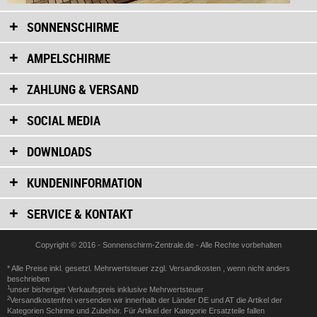
SONNENSCHIRME
AMPELSCHIRME
ZAHLUNG & VERSAND
SOCIAL MEDIA
DOWNLOADS
KUNDENINFORMATION
SERVICE & KONTAKT
Copyright © 2016 - Sonnenschirm-Zentrale.de - Alle Rechte vorbehalten
* Alle Preise inkl. gesetzl. Mehrwertsteuer zzgl.
Versandkosten
, wenn nicht anders
beschrieben
1
unser bisheriger Verkaufspreis inklusive Mehrwertsteuer
2
Versandkostenfrei versenden wir innerhalb der Länder DE und AT die Artikel der
Kategorien Schirme und Zubehör. Für Artikel der Kategorie Ersatzteile fallen