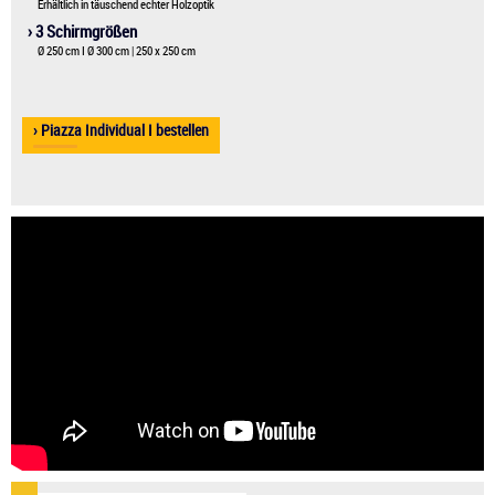
Erhältlich in täuschend echter Holzoptik
› 3 Schirmgrößen
Ø 250 cm I Ø 300 cm | 250 x 250 cm 
› Piazza Individual I bestellen
.