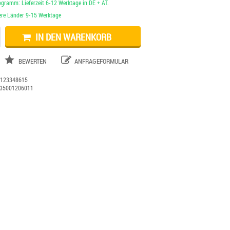
ogramm: Lieferzeit 6-12 Werktage in DE + AT.
dere Länder 9-15 Werktage
IN DEN WARENKORB
BEWERTEN
ANFRAGEFORMULAR
:
123348615
35001206011