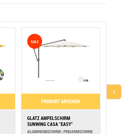
SALE
PRODUKT ANSEHEN
PR
GLATZ AMPELSCHIRM
BODENHÜL
SUNWING CASA "EASY"
FÜR Ø 54‑
ALUMINIUMSCHIRM | FREIARMSCHIRM
GLATZ SUNWI