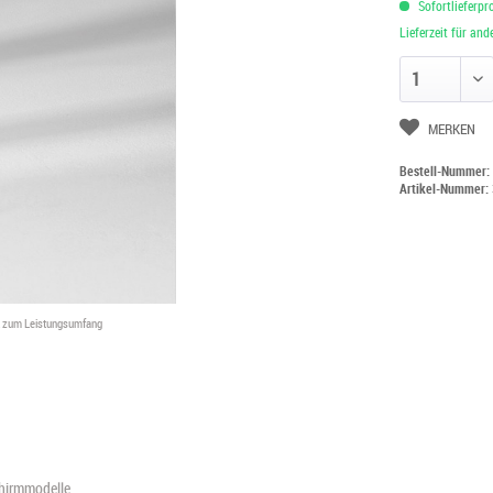
Sofortlieferpr
Lieferzeit für an
Anzahl ändern
MERKEN
Bestell-Nummer
Artikel-Nummer:
ht zum Leistungsumfang
chirmmodelle