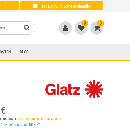
²
Top Beratung vom Fachhändler
Anrufen unter: + 49 (0)821 / 999 764 00
0
0
OSTEN
BLOG
 €
tzlicher MwSt.
zzgl. Versandkosten im Ausland
reie Lieferung nach DE + AT!