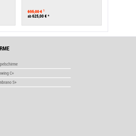
WEITERE
695,00 €
1
625,00 €
*
115,00 €
*
ab
IRME
pelschirme
nwing C+
mbrano S+