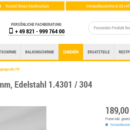
Trusted Shops Käuferschutz
Versandkostenfrei in DE+AT
Zertifikat einsehen
Zu der Versandübersicht
PERSÖNLICHE FACHBERATUNG
+ 49 821 - 999 764 00
TSCHIRME
BALKONSCHIRME
ZUBEHÖR
ERSATZTEILE
RESTP
gangsrohr PX
mm, Edelstahl 1.4301 / 304
189,00
Preise inkl. gese
Versandkostenf