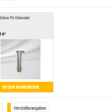
hülse PX Edelstahl
0 €*
IN DEN WARENKORB
Herstellerangaben