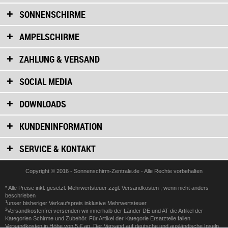
SONNENSCHIRME
AMPELSCHIRME
ZAHLUNG & VERSAND
SOCIAL MEDIA
DOWNLOADS
KUNDENINFORMATION
SERVICE & KONTAKT
Copyright © 2016 - Sonnenschirm-Zentrale.de - Alle Rechte vorbehalten
* Alle Preise inkl. gesetzl. Mehrwertsteuer zzgl.
Versandkosten
, wenn nicht anders
beschrieben
1
unser bisheriger Verkaufspreis inklusive Mehrwertsteuer
2
Versandkostenfrei versenden wir innerhalb der Länder DE und AT die Artikel der
Kategorien Schirme und Zubehör. Für Artikel der Kategorie Ersatzteile fallen
Versandkosten in Höhe von 5 € an. Der Versand auf deutsche und ausländische Inseln