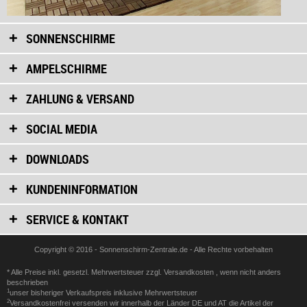
SONNENSCHIRME
AMPELSCHIRME
ZAHLUNG & VERSAND
SOCIAL MEDIA
DOWNLOADS
KUNDENINFORMATION
SERVICE & KONTAKT
Copyright © 2016 - Sonnenschirm-Zentrale.de - Alle Rechte vorbehalten
* Alle Preise inkl. gesetzl. Mehrwertsteuer zzgl.
Versandkosten
, wenn nicht anders
beschrieben
1
unser bisheriger Verkaufspreis inklusive Mehrwertsteuer
2
Versandkostenfrei versenden wir innerhalb der Länder DE und AT die Artikel der