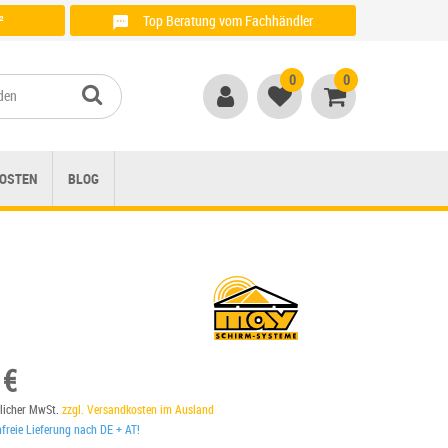
²
Top Beratung vom Fachhändler
Anrufen unter: + 49 (0)821 / 999 764 00
0
0
OSTEN
BLOG
 €
tzlicher MwSt.
zzgl. Versandkosten im Ausland
reie Lieferung nach DE + AT!