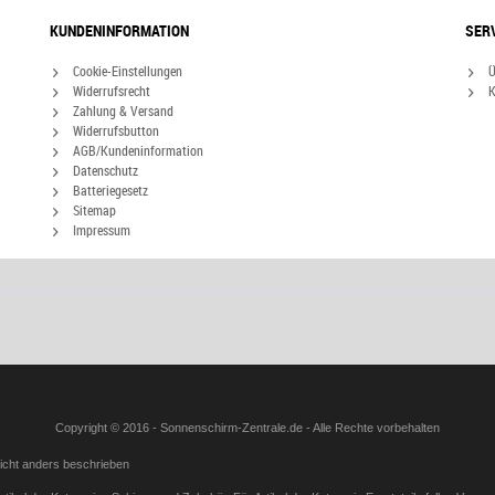
KUNDENINFORMATION
SER
Cookie-Einstellungen
Ü
Widerrufsrecht
K
Zahlung & Versand
Widerrufsbutton
AGB/Kundeninformation
Datenschutz
Batteriegesetz
Sitemap
Impressum
Copyright © 2016 - Sonnenschirm-Zentrale.de - Alle Rechte vorbehalten
icht anders beschrieben