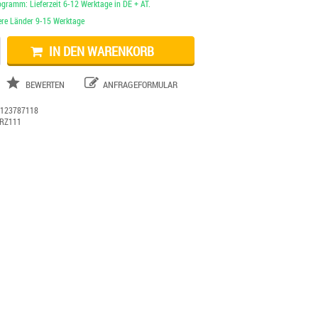
ogramm: Lieferzeit 6-12 Werktage in DE + AT.
dere Länder 9-15 Werktage
IN DEN WARENKORB
BEWERTEN
ANFRAGEFORMULAR
:
123787118
RZ111
Dekorationsartikel gehören nicht zum Leistungsumfang