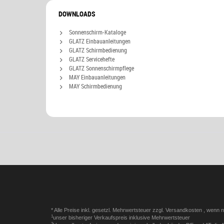
DOWNLOADS
Sonnenschirm-Kataloge
GLATZ Einbauanleitungen
GLATZ Schirmbedienung
GLATZ Servicehefte
GLATZ Sonnenschirmpflege
MAY Einbauanleitungen
MAY Schirmbedienung
* Alle Preise inkl. gesetzl. Mehrwertsteuer zzgl.
Versandkosten
, wenn n
1
unser bisheriger Verkaufspreis inklusive Mehrwertsteuer
2