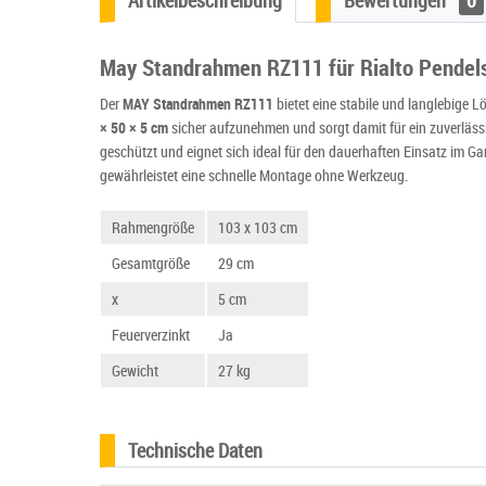
Artikelbeschreibung
Bewertungen
0
May Standrahmen RZ111 für Rialto Pendel
Der
MAY Standrahmen RZ111
bietet eine stabile und langlebige 
× 50 × 5 cm
sicher aufzunehmen und sorgt damit für ein zuverläss
geschützt und eignet sich ideal für den dauerhaften Einsatz im Ga
gewährleistet eine schnelle Montage ohne Werkzeug.
Rahmengröße
103 x 103 cm
Gesamtgröße
29 cm
x
5 cm
Feuerverzinkt
Ja
Gewicht
27 kg
Technische Daten