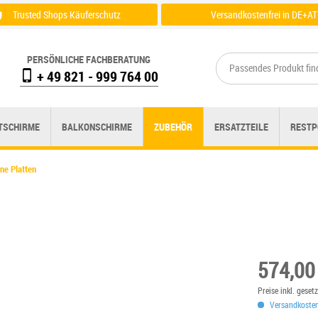
Trusted Shops Käuferschutz
Versandkostenfrei in DE+AT
Zertifikat einsehen
Zu der Versandübersicht
PERSÖNLICHE FACHBERATUNG
+ 49 821 - 999 764 00
TSCHIRME
BALKONSCHIRME
ZUBEHÖR
ERSATZTEILE
RESTP
ne Platten
574,00
Preise inkl. gese
Versandkostenf