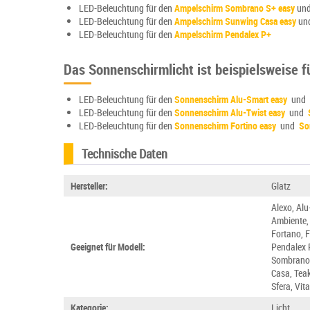
LED-Beleuchtung für den
Ampelschirm Sombrano S+ easy
un
LED-Beleuchtung für den
Ampelschirm Sunwing Casa easy
un
LED-Beleuchtung für den
Ampelschirm Pendalex P+
Das Sonnenschirmlicht ist beispielsweise 
LED-Beleuchtung für den
Sonnenschirm Alu-Smart easy
und
LED-Beleuchtung für den
Sonnenschirm Alu-Twist easy
und
LED-Beleuchtung für den
Sonnenschirm Fortino easy
und
So
Technische Daten
Hersteller:
Glatz
Alexo, Alu
Ambiente, 
Fortano, F
Geeignet für Modell:
Pendalex P
Sombrano,
Casa, Teak
Sfera, Vit
Kategorie:
Licht