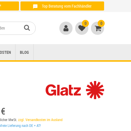
²
Top Beratung vom Fachhändler
Anrufen unter: + 49 (0)821 / 999 764 00
0
0
OSTEN
BLOG
 €
tzlicher MwSt.
zzgl. Versandkosten im Ausland
reie Lieferung nach DE + AT!