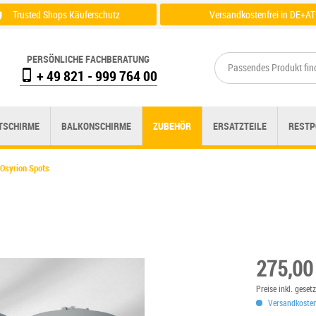
Trusted Shops Käuferschutz
Versandkostenfrei in DE+AT
Zertifikat einsehen
Zu der Versandübersicht
PERSÖNLICHE FACHBERATUNG
+ 49 821 - 999 764 00
TSCHIRME
BALKONSCHIRME
ZUBEHÖR
ERSATZTEILE
RESTP
Osyrion Spots
275,00
Preise inkl. gese
Versandkostenf