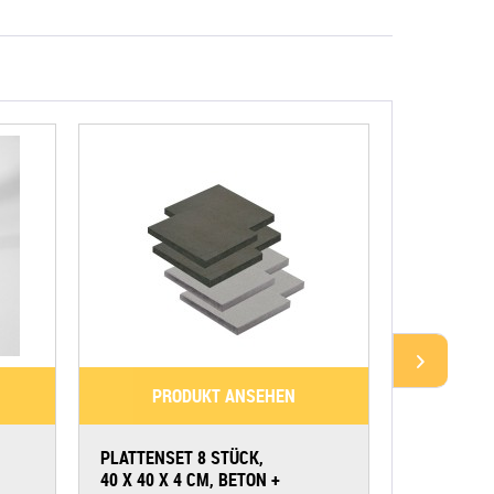
PRODUKT ANSEHEN
PR
PLATTENSET 8 STÜCK,
SCHUTZHÜL
40 X 40 X 4 CM, BETON +
GLATZ SOMB