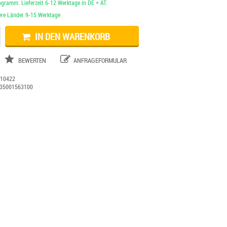
ogramm: Lieferzeit 6-12 Werktage in DE + AT.
dere Länder 9-15 Werktage
IN DEN WARENKORB
BEWERTEN
ANFRAGEFORMULAR
:
10422
35001563100
Dekorationsartikel gehören nicht zum Leistungsumfang