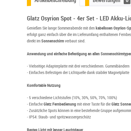
Artikelbeschreibung
Bewertungen
0
Glatz Osyrion Spot - 4er Set - LED Akku-L
Genießen Sie lange Sommerabende mit den
kabellosen Osyrion-Sp
erfolgt ganz einfach über die im Lieferumfang enthaltenen Fernbe
direkt im
Sonnenschirm
verbaut sind.
Anwendung und einfache Befestigung an allen Sonnenschirmtype
- Vielseitige Adapterplatte mit drei verschiedenen. Gummibändern
- Einfaches Befestigen der Lichtquelle dank stabiler Magnetplatte
Komfortable Nutzung
- 5 verschiedene Lichtstufen (10%, 30%, 50%, 70%, 100%)
- Einfache
Glatz Fernbedienung
mit einer Taste für die
Glatz Sonne
- Zusätzliche Spots können in eine bestehende Gruppe aufgenom
- IP54: Staub- und spritzwassergeschütz
Bestes Licht mit langer Leuchtdauer