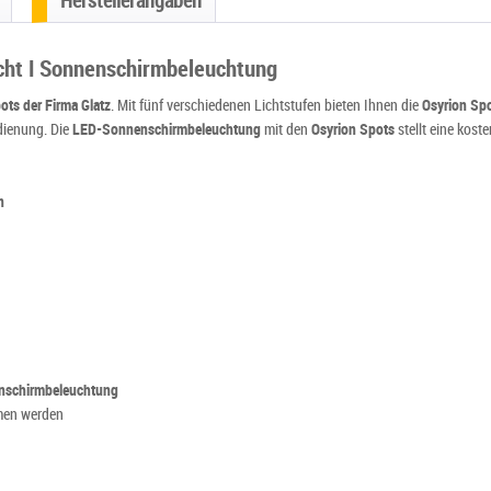
Herstellerangaben
icht I Sonnenschirmbeleuchtung
ots der Firma Glatz
. Mit fünf verschiedenen Lichtstufen bieten Ihnen die
Osyrion Sp
dienung. Die
LED-Sonnenschirmbeleuchtung
mit den
Osyrion Spots
stellt eine kost
n
nschirmbeleuchtung
men werden