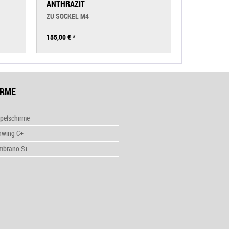
ANTHRAZIT
FORTANO
ZU SOCKEL M4
155,00 €
*
99,00 €
*
IRME
pelschirme
nwing C+
mbrano S+