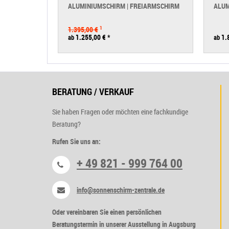
ALUMINIUMSCHIRM | FREIARMSCHIRM
ALUM
1.395,00 €
1
1.255,00 €
*
1.
ab
ab
BERATUNG / VERKAUF
Sie haben Fragen oder möchten eine fachkundige
Beratung?
Rufen Sie uns an:
+ 49 821 - 999 764 00
info@sonnenschirm-zentrale.de
Oder vereinbaren Sie einen persönlichen
Beratungstermin in unserer Ausstellung in Augsburg