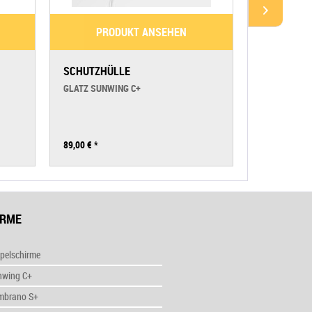
PRODUKT ANSEHEN
PR
SCHUTZHÜLLE
TROLLEY G
FAHRBAR, 
GLATZ SUNWING C+
STANDROH
KNIRPS SILV
89,00 €
*
389,00 €
*
IRME
pelschirme
nwing C+
mbrano S+