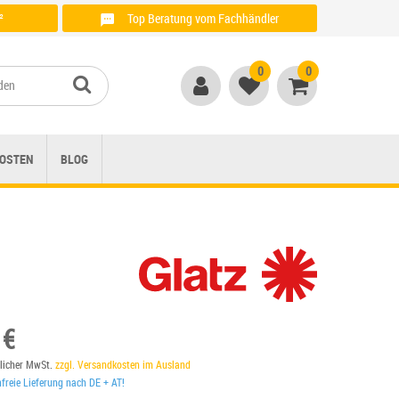
²
Top Beratung vom Fachhändler
Anrufen unter: + 49 (0)821 / 999 764 00
0
0
OSTEN
BLOG
 €
tzlicher MwSt.
zzgl. Versandkosten im Ausland
reie Lieferung nach DE + AT!