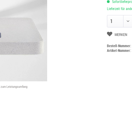
Sofortlieferpr
Lieferzeit für an
Anzahl ändern
MERKEN
Bestell-Nummer
Artikel-Nummer:
ht zum Leistungsumfang