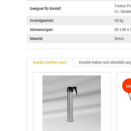
Fortero P
Geeignet für Modell:
C+, Sunwi
Sockelgewicht:
90 kg
Abmessungen:
80 x 80 x
Material:
Beton
Kunden kauften auch
Kunden haben sich ebenfalls an
SA