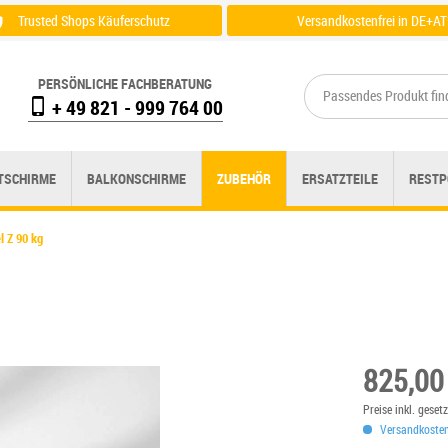
Trusted Shops Käuferschutz
Versandkostenfrei in DE+AT
Zertifikat einsehen
Zu der Versandübersicht
PERSÖNLICHE FACHBERATUNG
+ 49 821 - 999 764 00
TSCHIRME
BALKONSCHIRME
ZUBEHÖR
ERSATZTEILE
RESTP
l Z 90 kg
825,00
Preise inkl. gese
Versandkostenf