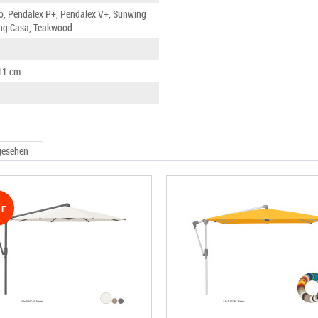
ro, Pendalex P+, Pendalex V+, Sunwing
ng Casa, Teakwood
 11 cm
gesehen
LE