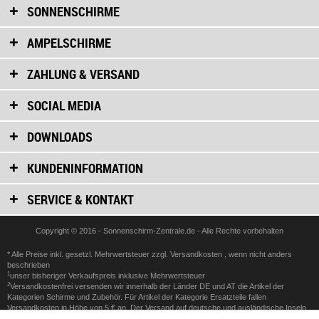
SONNENSCHIRME
AMPELSCHIRME
ZAHLUNG & VERSAND
SOCIAL MEDIA
DOWNLOADS
KUNDENINFORMATION
SERVICE & KONTAKT
Copyright © 2016 - Sonnenschirm-Zentrale.de - Alle Rechte vorbehalten
* Alle Preise inkl. gesetzl. Mehrwertsteuer zzgl.
Versandkosten
, wenn nicht anders
beschrieben
1
unser bisheriger Verkaufspreis inklusive Mehrwertsteuer
2
Versandkostenfrei versenden wir innerhalb der Länder DE und AT die Artikel der
Kategorien Schirme und Zubehör. Für Artikel der Kategorie Ersatzteile fallen
Versandkosten in Höhe von 5 € an. Der Versand auf deutsche und ausländische Inseln
ist ausgeschlossen. Der Versand ins Ausland wird mit 89 € berechnet. Nähere