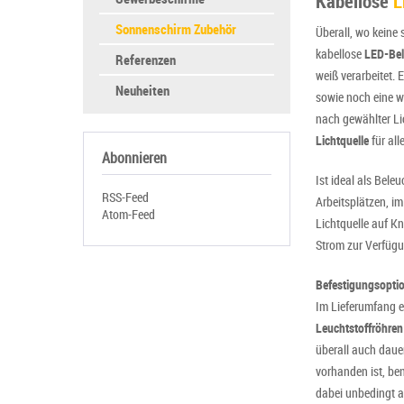
Kabellose
L
Sonnenschirm Zubehör
Überall, wo keine
kabellose
LED-Be
Referenzen
weiß verarbeitet. 
Neuheiten
sowie noch eine w
nach gewählter Li
Lichtquelle
für all
Abonnieren
Ist ideal als Bele
RSS-Feed
Arbeitsplätzen, im
Atom-Feed
Lichtquelle auf Kn
Strom zur Verfügu
Befestigungsopti
Im Lieferumfang e
Leuchtstoffröhren
überall auch dau
vorhanden ist, ben
dabei unbedingt 