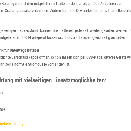
ie Befestigung mit den mitgelieferten Haltebändern erfolgen. Das Anbohren der
nem Sicherheitsrisiko verbunden. Zudem kann die Gewährleistung des Herstellers erl
eweiligen Ladezustand können die Batterien jederzeit wieder geladen werden. N
itgeliefertem USB-Ladegerät lassen sich bis zu 4 Lampen gleichzeitig aufladen.
nk für Unterwegs nutzbar
rdichte Verschlusskappe öffnen, schon lassen sich per USB-Kabel diverse Geräte wie
nn keine normale Stromquelle vorhanden ist.
tung mit vielseitigen Einsatzmöglichkeiten:
rm
nde
rm-beleuchtung