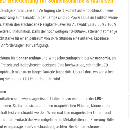
ED-Beleuchtung für Sonnenschirme & Markisen
 ständige Stromquelle zur Verfügung steht, kommt auf Knopfdruck unsere
leuchtung
zum Einsatz. In der Lampe sind 56 Power LEDs im Farbton warm-
Es stehen drei erschiedene Helligkeits-Level zur Auswahl: 25% / 50% / 100%
eitere Blinkfunktion. Dank der hochwertigen 10400mA-Batterien hat man je
chtstärke für einen Zeitraum von 8-75 Stunden eine autarke,
kabellose
e Anforderungen zur Verfügung.
uchtung für
Sonnenschirme
und Windschutzanlagen in der
Gastronomie
, an
 Freizeit und Hobbybereich geeignet. Eine hochwertige, sehr helle LED-
opfdruck mit extrem langer Batterie-Kapazität. Überall dort, wo sonst kein
ng steht, aber 1A-Licht gebraucht wird.
onen
nthalten sind zwei magnetische Halter die zur Aufnahme der
LED-
dienen. Sie haften sicher auf allen magnetischen Flächen, können aber
erhaft fest verschraubt werden. Wenn mal kein magnetischer Untergrund
utzt man einfach die zwei mitgelieferten Metallplatten zur Fixierung. Bitte
auf eine passgenaue Verschraubung achten. Bei Sonnenschirmen und