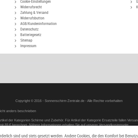
Cookie-Einstellungen
Ü
Widerrufsrecht
K
Zahlung & Versand
Widerrufsbutton
AGB/Kundeninformation
Datenschutz
Batteriegesetz
Sitemap
Impressum
Copyright © 2016 - Sonnenschirm-Zentrale.de - Alle Rechte vorbehalten
icht anders beschrieben
tikel der Kategorien Schirme und Zubehör. Für Artikel der Kategorie Ersatzteile fallen Vers
mit 89 € berechnet. Nähere Informationen erhalten Sie auf unserer
Versandkostenseite
en Herstellung eine individuelle Auswahl oder Bestimmung durch den Verbraucher maßgeblich is
orderlich sind und stets gesetzt werden. Andere Cookies, die den Komfort bei Benutz