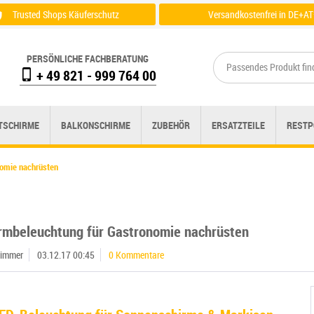
Trusted Shops Käuferschutz
Versandkostenfrei in DE+AT
Zertifikat einsehen
Zu der Versandübersicht
PERSÖNLICHE FACHBERATUNG
+ 49 821 - 999 764 00
TSCHIRME
BALKONSCHIRME
ZUBEHÖR
ERSATZTEILE
RESTP
nomie nachrüsten
rmbeleuchtung für Gastronomie nachrüsten
wimmer
03.12.17 00:45
0 Kommentare