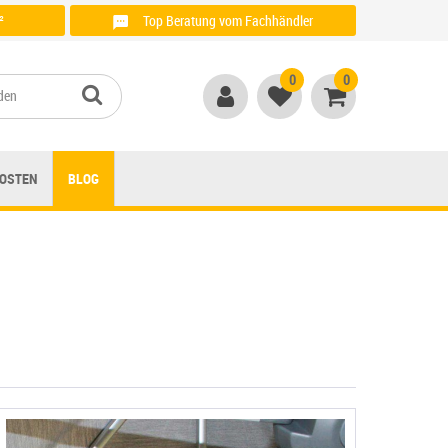
²
Top Beratung vom Fachhändler
Anrufen unter: + 49 (0)821 / 999 764 00
0
0
OSTEN
BLOG