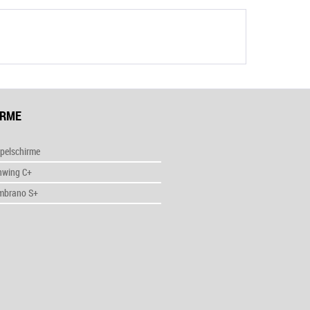
IRME
pelschirme
nwing C+
mbrano S+