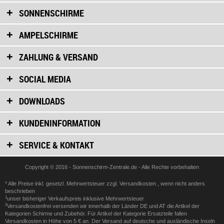
SONNENSCHIRME
AMPELSCHIRME
ZAHLUNG & VERSAND
SOCIAL MEDIA
DOWNLOADS
KUNDENINFORMATION
SERVICE & KONTAKT
Copyright © 2016 - Sonnenschirm-Zentrale.de - Alle Rechte vorbehalten
* Alle Preise inkl. gesetzl. Mehrwertsteuer zzgl.
Versandkosten
, wenn nicht anders
beschrieben
1
unser bisheriger Verkaufspreis inklusive Mehrwertsteuer
2
Versandkostenfrei versenden wir innerhalb der Länder DE und AT die Artikel der
Kategorien Schirme und Zubehör. Für Artikel der Kategorie Ersatzteile fallen
Versandkosten in Höhe von 5 € an. Der Versand auf deutsche und ausländische Inseln