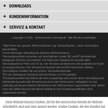
DOWNLOADS
KUNDENINFORMATION
SERVICE & KONTAKT
Copyright © 2016 - Sonnenschirm-Zentrale.de - Alle Rechte vorbehalten
* Alle Preise inkl. gesetzl. Mehrwertsteuer zzgl.
Versandkosten
, wenn nicht anders
beschrieben
1
unser bisheriger Verkaufspreis inklusive Mehrwertsteuer
2
Versandkostenfrei versenden wir innerhalb der Länder DE und AT die Artikel der
Kategorien Schirme und Zubehör. Für Artikel der Kategorie Ersatzteile fallen
Versandkosten in Höhe von 5 € an. Der Versand auf deutsche und ausländische Inseln
ist ausgeschlossen. Der Versand ins Ausland wird mit 89 € berechnet. Nähere
Informationen erhalten Sie auf unserer
Versandkostenseite
3
Für die Zahlungsart Vorkasse wird ein Skonto von 5% gewährt.
4
Produktionsartikel sind Waren die nicht vorgefertigt sind und für deren Herstellung eine
individuelle Auswahl oder Bestimmung durch den Verbraucher maßgeblich ist und
eindeutig auf die persönlichen Bedürfnisse des Verbrauchers zugeschnitten sind. Daher
kann das Widerrufsrecht bei diesen Artikeln je nach Kundenspezifikation nicht
angewendet werden.
Diese Website benutzt Cookies, die für den technischen Betrieb der Website
erforderlich sind und stets gesetzt werden. Andere Cookies, die den Komfort bei