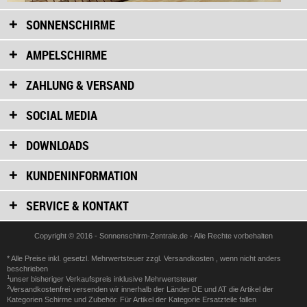
SONNENSCHIRME
AMPELSCHIRME
ZAHLUNG & VERSAND
SOCIAL MEDIA
DOWNLOADS
KUNDENINFORMATION
SERVICE & KONTAKT
Copyright © 2016 - Sonnenschirm-Zentrale.de - Alle Rechte vorbehalten
* Alle Preise inkl. gesetzl. Mehrwertsteuer zzgl.
Versandkosten
, wenn nicht anders
beschrieben
1
unser bisheriger Verkaufspreis inklusive Mehrwertsteuer
2
Versandkostenfrei versenden wir innerhalb der Länder DE und AT die Artikel der
Kategorien Schirme und Zubehör. Für Artikel der Kategorie Ersatzteile fallen