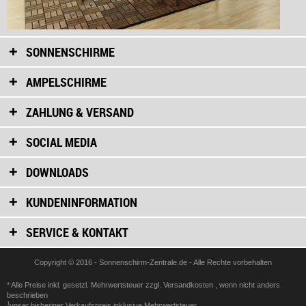
SONNENSCHIRME
AMPELSCHIRME
ZAHLUNG & VERSAND
SOCIAL MEDIA
DOWNLOADS
KUNDENINFORMATION
SERVICE & KONTAKT
Copyright © 2016 - Sonnenschirm-Zentrale.de - Alle Rechte vorbehalten
* Alle Preise inkl. gesetzl. Mehrwertsteuer zzgl.
Versandkosten
, wenn nicht anders
beschrieben
1
unser bisheriger Verkaufspreis inklusive Mehrwertsteuer