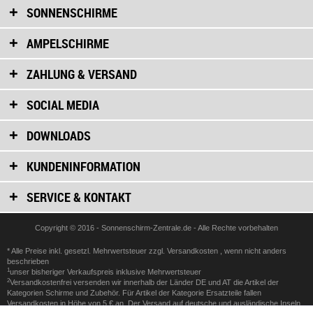
SONNENSCHIRME
AMPELSCHIRME
ZAHLUNG & VERSAND
SOCIAL MEDIA
DOWNLOADS
KUNDENINFORMATION
SERVICE & KONTAKT
Copyright © 2016 - Sonnenschirm-Zentrale.de - Alle Rechte vorbehalten
* Alle Preise inkl. gesetzl. Mehrwertsteuer zzgl.
Versandkosten
, wenn nicht anders
beschrieben
1
unser bisheriger Verkaufspreis inklusive Mehrwertsteuer
2
Versandkostenfrei versenden wir innerhalb der Länder DE und AT die Artikel der
Kategorien Schirme und Zubehör. Für Artikel der Kategorie Ersatzteile fallen
Versandkosten in Höhe von 5 € an. Der Versand auf deutsche und ausländische Inseln