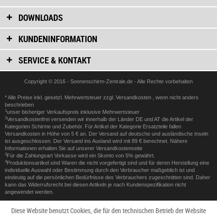
DOWNLOADS
KUNDENINFORMATION
SERVICE & KONTAKT
Copyright © 2016 - Sonnenschirm-Zentrale.de - Alle Rechte vorbehalten
* Alle Preise inkl. gesetzl. Mehrwertsteuer zzgl.
Versandkosten
, wenn nicht anders
beschrieben
1
unser bisheriger Verkaufspreis inklusive Mehrwertsteuer
2
Versandkostenfrei versenden wir innerhalb der Länder DE und AT die Artikel der
Kategorien Schirme und Zubehör. Für Artikel der Kategorie Ersatzteile fallen
Versandkosten in Höhe von 5 € an. Der Versand auf deutsche und ausländische Inseln
ist ausgeschlossen. Der Versand ins Ausland wird mit 89 € berechnet. Nähere
Informationen erhalten Sie auf unserer
Versandkostenseite
3
Für die Zahlungsart Vorkasse wird ein Skonto von 5% gewährt.
4
Produktionsartikel sind Waren die nicht vorgefertigt sind und für deren Herstellung eine
individuelle Auswahl oder Bestimmung durch den Verbraucher maßgeblich ist und
eindeutig auf die persönlichen Bedürfnisse des Verbrauchers zugeschnitten sind. Daher
kann das Widerrufsrecht bei diesen Artikeln je nach Kundenspezifikation nicht
angewendet werden.
Diese Website benutzt Cookies, die für den technischen Betrieb der Website