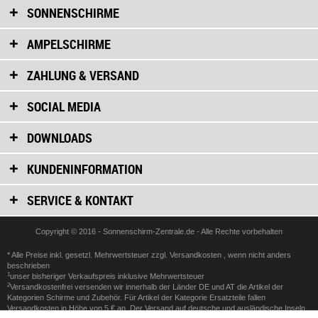
SONNENSCHIRME
AMPELSCHIRME
ZAHLUNG & VERSAND
SOCIAL MEDIA
DOWNLOADS
KUNDENINFORMATION
SERVICE & KONTAKT
Copyright © 2016 - Sonnenschirm-Zentrale.de - Alle Rechte vorbehalten
* Alle Preise inkl. gesetzl. Mehrwertsteuer zzgl.
Versandkosten
, wenn nicht anders
beschrieben
1
unser bisheriger Verkaufspreis inklusive Mehrwertsteuer
2
Versandkostenfrei versenden wir innerhalb der Länder DE und AT die Artikel der
Kategorien Schirme und Zubehör. Für Artikel der Kategorie Ersatzteile fallen
Versandkosten in Höhe von 5 € an. Der Versand auf deutsche und ausländische Inseln