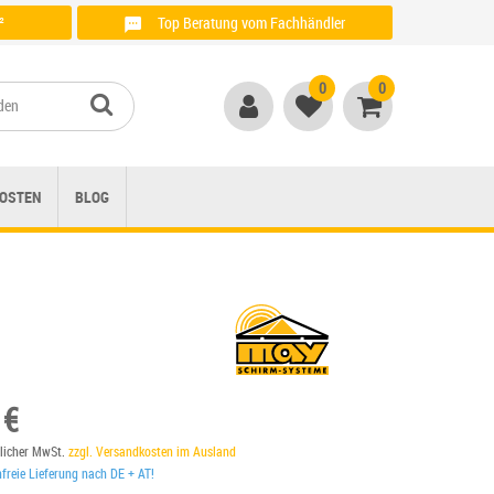
²
Top Beratung vom Fachhändler
Anrufen unter: + 49 (0)821 / 999 764 00
0
0
OSTEN
BLOG
 €
tzlicher MwSt.
zzgl. Versandkosten im Ausland
reie Lieferung nach DE + AT!