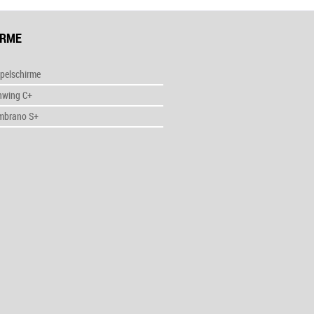
IRME
pelschirme
nwing C+
mbrano S+