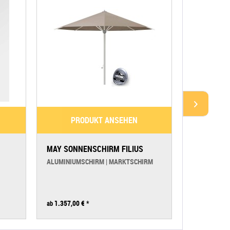
PRODUKT ANSEHEN
PR
MAY SONNENSCHIRM FILIUS
GLATZ AM
SUNWING C
ALUMINIUMSCHIRM | MARKTSCHIRM
AMPELSCHIR
1.357,00 €
*
995,00 €
*
ab
ab