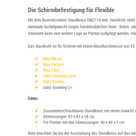
Die Schirmbefestigung für Flexible
Mit dem feuerverzinkten Standkreuz DMZ110 inkl. Standrohr steht
minimale Sockelgewicht sorgen handelsüblichen Stein-, Beton- ode
Alternativ kann eine weitere Lage an Platten aufgelegt werden. Hie
Das Standrohr ist für Schirme mit einem Mastdurchmesser von 55 m
May Mezzo
May Dacapo
May Filius
Glatz Sunwing Casa
Glatz Fortero
Glatz Sunwing C+
Daten:
Zusammenschraubbares Standkreuz mit einem Gewicht v
Abmessungen: 83 x 83 x 28 cm
Für Platten mit den Abmessungen: 40 x 40 x 5 cm
Bitte beachten Sie bei der Ausstattung des Standkreuz auf das mi