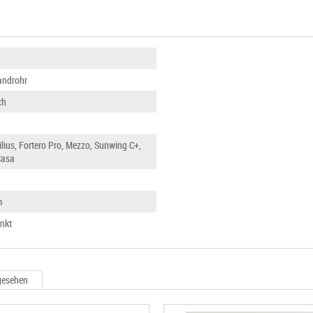
androhr
ch
lius, Fortero Pro, Mezzo, Sunwing C+,
Casa
m
inkt
gesehen