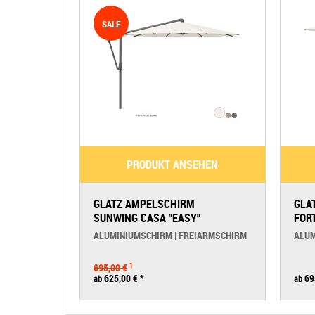
SALE
PRODUKT ANSEHEN
GLATZ AMPELSCHIRM
GLA
SUNWING CASA "EASY"
FOR
ALUMINIUMSCHIRM | FREIARMSCHIRM
ALUM
695,00 €
1
625,00 €
*
69
ab
ab