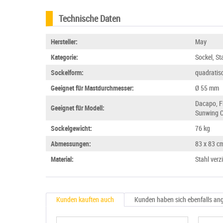
Technische Daten
Hersteller:
May
Kategorie:
Sockel, St
Sockelform:
quadratis
Geeignet für Mastdurchmesser:
Ø 55 mm
Dacapo, Fi
Geeignet für Modell:
Sunwing 
Sockelgewicht:
76 kg
Abmessungen:
83 x 83 c
Material:
Stahl verz
Kunden kauften auch
Kunden haben sich ebenfalls an