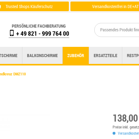
Trusted Shops Käuferschutz
Versandkostenfrei in DE+AT
Zertifikat einsehen
Zu der Versandübersicht
PERSÖNLICHE FACHBERATUNG
+ 49 821 - 999 764 00
TSCHIRME
BALKONSCHIRME
ZUBEHÖR
ERSATZTEILE
RESTP
andkreuz DMZ110
138,00
Preise inkl. gese
Versandkostenf