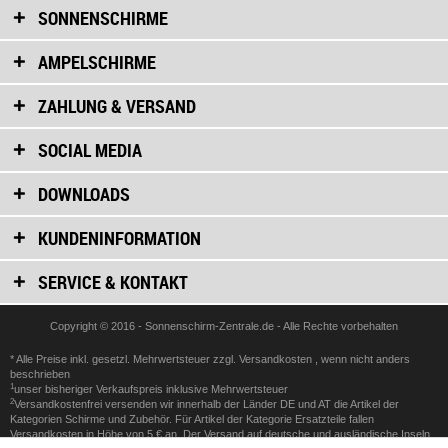
SONNENSCHIRME
AMPELSCHIRME
ZAHLUNG & VERSAND
SOCIAL MEDIA
DOWNLOADS
KUNDENINFORMATION
SERVICE & KONTAKT
Copyright © 2016 - Sonnenschirm-Zentrale.de - Alle Rechte vorbehalten
* Alle Preise inkl. gesetzl. Mehrwertsteuer zzgl.
Versandkosten
, wenn nicht anders
beschrieben
1
unser bisheriger Verkaufspreis inklusive Mehrwertsteuer
2
Versandkostenfrei versenden wir innerhalb der Länder DE und AT die Artikel der
Kategorien Schirme und Zubehör. Für Artikel der Kategorie Ersatzteile fallen
Versandkosten in Höhe von 5 € an. Der Versand auf deutsche und ausländische Inseln