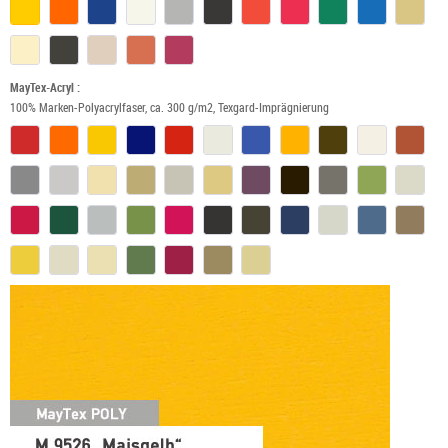
MayTex-Acryl :
100% Marken-Polyacrylfaser, ca. 300 g/m2, Texgard-Imprägnierung